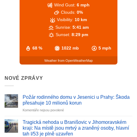
Wind Gust:
6 mph
Clouds:
0%
Visibility:
10 km
Sunrise:
5:41 am
Sunset:
8:29 pm
68 %
1022 mb
5 mph
Weather from OpenWeatherMap
NOVÉ ZPRÁVY
Požár rodinného domu v Jesenici u Prahy: Škoda
přesahuje 10 milionů korun
u
Komentáře nejsou povolené
textu
s
Tragická nehoda u Branišovic v Jihomoravském
názvem
kraji: Na místě jsou mrtvý a zraněný osoby, hlavní
Požár
tah I/53 je plně uzavřen
rodinného