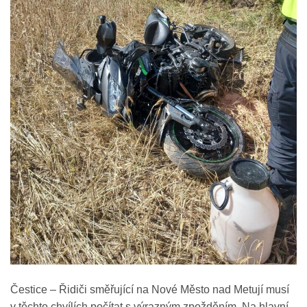
​Čestice – Řidiči směřující na Nové Město nad Metují musí
v těchto chvílích počítat s výrazným zpožděním. Na hlavní