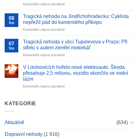
u
Komentáře nejsou povolené
domu
textu
v
s
Jesenici
​Tragická nehoda na Jindřichohradecku: Cyklista
08
názvem
u
nepřežil pád do kamenitého příkopu
Srp
Tragická
Prahy:
u
Komentáře nejsou povolené
nehoda
Škoda
textu
u
přesahuje
s
Branišovic
Tragická nehoda v ulici Tupolevova v Praze: Při
10
07
názvem
v
milionů
střetu s autem zemřel motorkář
Srp
Jihomoravském
korun
u
Komentáře nejsou povolené
Tragická
kraji:
textu
nehoda
Na
s
na
V Litvínovicích hořelo nové elektroauto. Škoda
místě
názvem
Jindřichohradecku:
přesahuje 2,5 milionu, vozidlo skončilo ve vodní
jsou
Tragická
Cyklista
mrtvý
lázni
nehoda
nepřežil
a
u
Komentáře nejsou povolené
v
pád
zraněný
textu
ulici
do
osoby,
s
Tupolevova
kamenitého
hlavní
názvem
v
KATEGORIE
příkopu
tah
V
Praze:
I/53
Litvínovicích
Při
je
hořelo
střetu
plně
Aktuálně
(634)
nové
s
uzavřen
elektroauto.
autem
Dopravní nehody
(1 816)
Škoda
zemřel
přesahuje