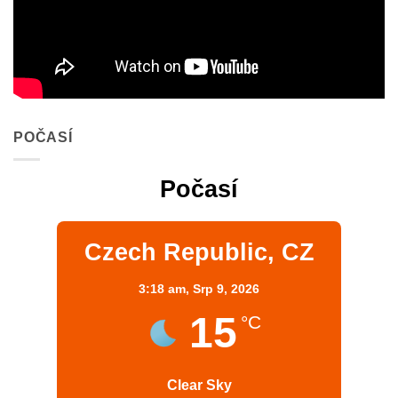
POČASÍ
Počasí
Czech Republic, CZ
3:18 am,
Srp 9, 2026
15
°C
Clear Sky