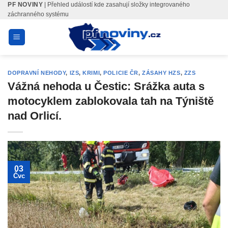
PF NOVINY
| Přehled událostí kde zasahují složky integrovaného
Skip
záchranného systému
to
content
DOPRAVNÍ NEHODY
,
IZS
,
KRIMI
,
POLICIE ČR
,
ZÁSAHY HZS
,
ZZS
Vážná nehoda u Čestic: Srážka auta s
motocyklem zablokovala tah na Týniště
nad Orlicí.
03
Čvc