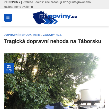
PF NOVINY
| Přehled událostí kde zasahují složky integrovaného
Skip
záchranného systému
to
content
DOPRAVNÍ NEHODY
,
KRIMI
,
ZÁSAHY HZS
Tragická dopravní nehoda na Táborsku
21
Srp