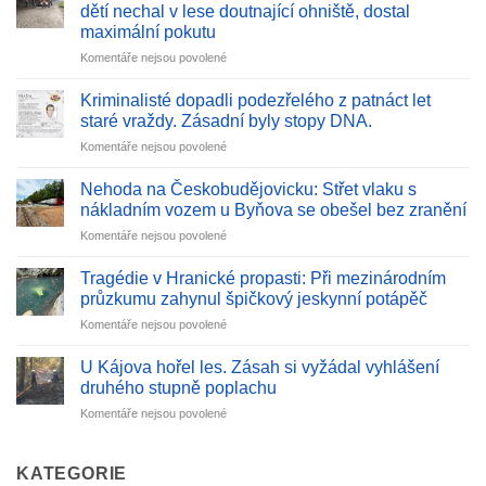
dětí nechal v lese doutnající ohniště, dostal
maximální pokutu
u
Komentáře nejsou povolené
textu
s
Kriminalisté dopadli podezřelého z patnáct let
názvem
staré vraždy. Zásadní byly stopy DNA.
Hazard
u
Komentáře nejsou povolené
s
textu
ohněm
s
v
Nehoda na Českobudějovicku: Střet vlaku s
názvem
Českém
nákladním vozem u Byňova se obešel bez zranění
Kriminalisté
Švýcarsku:
u
Komentáře nejsou povolené
dopadli
Vedoucí
textu
podezřelého
dětí
s
z
Tragédie v Hranické propasti: Při mezinárodním
nechal
názvem
patnáct
průzkumu zahynul špičkový jeskynní potápěč
v
Nehoda
let
lese
u
Komentáře nejsou povolené
na
staré
doutnající
textu
Českobudějovicku:
vraždy.
ohniště,
s
Střet
U Kájova hořel les. Zásah si vyžádal vyhlášení
Zásadní
dostal
názvem
vlaku
druhého stupně poplachu
byly
maximální
Tragédie
s
stopy
pokutu
u
Komentáře nejsou povolené
v
nákladním
DNA.
textu
Hranické
vozem
s
propasti:
u
názvem
KATEGORIE
Při
Byňova
U