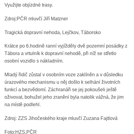
Využijte objízdné trasy.
Zdroj:PČR mluvčí Jiří Matzner
Tragická dopravní nehoda, Lejčkov, Táborsko
Krátce po 6.hodině ranní vyjížděly dvě pozemní posádky z
Tábora a vrtulník k dopravní nehodě, při níž se střetlo
osobní vozidlo s nákladním.
Mladý řidič zůstal v osobním voze zaklíněn a v důsledku
úrazového mechanismu u něj došlo k selhání životních
funkcí a bezvědomí. Záchranáři se jej pokoušeli ještě
oživovat, bohužel jeho zranění byla natolik vážná, že jim
na místě podlehl.
Zdroj: ZZS Jihočeského kraje mluvčí Zuzana Fajtlová
Foto:HZS,PČR