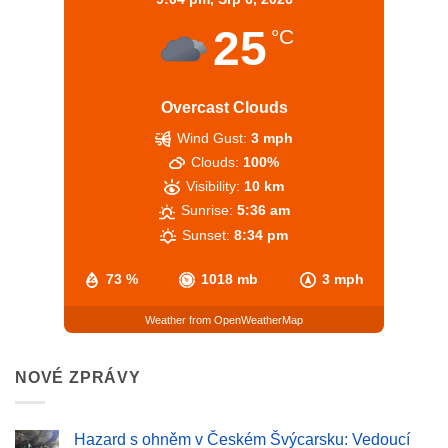
25
°C
Overcast Clouds
Wind Gust:
3 mph
Clouds:
100%
Visibility:
10 km
Sunrise:
5:36 am
Sunset:
8:34 pm
73 %
1018 mb
3 mph
Weather from OpenWeatherMap
NOVÉ ZPRÁVY
Hazard s ohněm v Českém Švýcarsku: Vedoucí