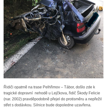
Řidiči opatrně na trase Pelhřimov – Tábor, došlo zde k
tragické dopravní nehodě u Lejčkova, řidič Škody Felicie
(nar. 2002) pravděpodobně přejel do protisměru a nepřežil
střet s dodávkou. Silnice bude dopoledne uzavřena.