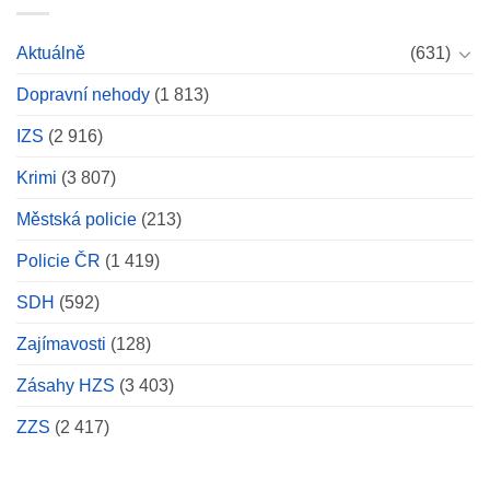
mezinárodním
se
Kájova
průzkumu
obešel
hořel
zahynul
bez
Aktuálně
(631)
les.
špičkový
zranění
Zásah
jeskynní
Dopravní nehody
(1 813)
si
potápěč
vyžádal
vyhlášení
IZS
(2 916)
druhého
stupně
Krimi
(3 807)
poplachu
Městská policie
(213)
Policie ČR
(1 419)
SDH
(592)
Zajímavosti
(128)
Zásahy HZS
(3 403)
ZZS
(2 417)