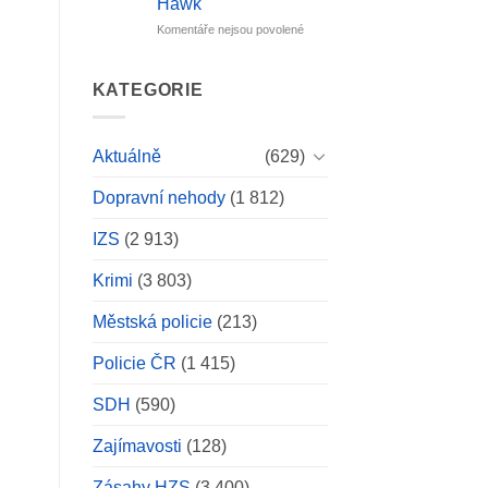
Hawk
lidský
Českokrumlovsku:
život
Po
u
Komentáře nejsou povolené
střetu
textu
s
s
autobusem
názvem
KATEGORIE
zemřel
Rozsáhlý
mladý
požár
motorkář,
lesa
Aktuálně
(629)
vůz
u
zcela
Kašperských
shořel
Dopravní nehody
(1 812)
Hor:
Zasahovalo
150
IZS
(2 913)
hasičů
i
Krimi
(3 803)
vrtulník
Black
Městská policie
(213)
Hawk
Policie ČR
(1 415)
SDH
(590)
Zajímavosti
(128)
Zásahy HZS
(3 400)