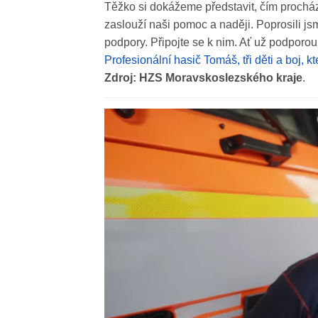
Těžko si dokážeme představit, čím prochází.
zaslouží naši pomoc a naději. Poprosili js
podpory. Připojte se k nim. Ať už podporo
Profesionální hasič Tomáš, tři děti a boj, 
Zdroj: HZS Moravskoslezského kraje
.