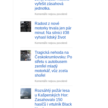
vyřešit zásahová
Zásah
jednotka.
si
vyžádal
u
Komentáře nejsou povolené
vyhlášení
textu
druhého
s
Radost z nové
stupně
názvem
motorky trvala jen pár
poplachu
V
minut: Na silnici I/38
Kovářově
vyhasl lidský život
u
Lipenské
u
Komentáře nejsou povolené
přehrady
textu
střílel
s
Tragická nehoda na
opilý
názvem
Českokrumlovsku: Po
muž
Radost
střetu s autobusem
z
z
zemřel mladý
brokovnice
nové
motorkář, vůz zcela
po
motorky
shořel
autě
trvala
ženy,
jen
u
Komentáře nejsou povolené
situaci
pár
textu
musela
minut:
s
Rozsáhlý požár lesa
vyřešit
Na
názvem
u Kašperských Hor:
zásahová
silnici
Tragická
Zasahovalo 150
jednotka.
I/38
nehoda
hasičů i vrtulník Black
vyhasl
na