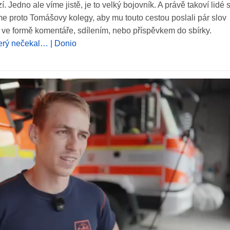
 Jedno ale víme jistě, je to velký bojovník. A právě takoví lidé s
me proto Tomášovy kolegy, aby mu touto cestou poslali pár slov
u ve formě komentáře, sdílením, nebo příspěvkem do sbírky.
který nečekal… | Donio