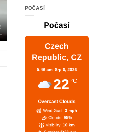
POČASÍ
Počasí
Czech
Republic, CZ
5:46 am,
Srp 6, 2026
22
°C
Overcast Clouds
Wind Gust:
3 mph
Clouds:
95%
Visibility:
10 km
Sunrise:
5:36 am