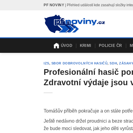
Skip
PF NOVINY
| Přehled událostí kde zasahují složky i
to
content
ÚVOD
KRIMI
POLICIE ČR
M
IZS
,
SBOR DOBROVOLNÝCH HASIČŮ
,
SDH
,
ZÁSAHY
Profesionální hasič p
Zdravotní výdaje jsou 
Tomášův příběh pokračuje a on stále potře
Ještě nedávno držel proudnici a beze stra
že bude moci sledovat, jak jeho děti vyrůsta