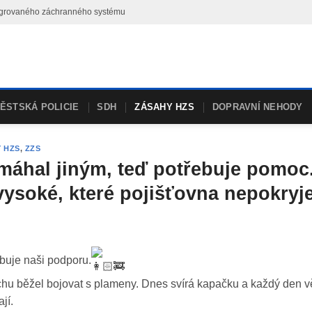
ntegrovaného záchranného systému
ĚSTSKÁ POLICIE
SDH
ZÁSAHY HZS
DOPRAVNÍ NEHODY
 HZS
,
ZZS
omáhal jiným, teď potřebuje pomoc
vysoké, které pojišťovna nepokryj
buje naši podporu.
chu běžel bojovat s plameny. Dnes svírá kapačku a každý den vě
jí.