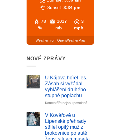
Sunset:
8:34 pm
78
1017
3
%
mb
mph
Weather from OpenWeatherMap
NOVÉ ZPRÁVY
U Kájova hořel les.
Zásah si vyžádal
vyhlášení druhého
stupně poplachu
u
Komentáře nejsou povolené
textu
s
V Kovářově u
názvem
Lipenské přehrady
U
střílel opilý muž z
Kájova
brokovnice po autě
hořel
ženy, situaci musela
les.