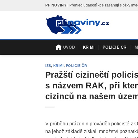
Skip
PF NOVINY
| Přehled událostí kde zasahují složky i
to
content
ÚVOD
KRIMI
POLICIE ČR
M
IZS
,
KRIMI
,
POLICIE ČR
Pražští cizinečtí polici
s názvem RAK, při kter
cizinců na našem územ
V průběhu prázdnin prováděli policisté z O
na jehož základě získali množství poznatků