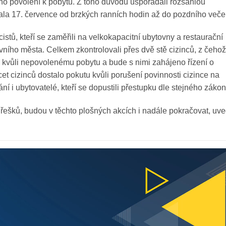
ého povolení k pobytu. Z toho důvodu uspořádali rozsáhlou
ala 17. července od brzkých ranních hodin až do pozdního veče
cistů, kteří se zaměřili na velkokapacitní ubytovny a restaurační
avního města. Celkem zkontrolovali přes dvě stě cizinců, z čehož
 kvůli nepovolenému pobytu a bude s nimi zahájeno řízení o
et cizinců dostalo pokutu kvůli porušení povinnosti cizince na
í i ubytovatelé, kteří se dopustili přestupku dle stejného zákon
ešků, budou v těchto plošných akcích i nadále pokračovat, uve