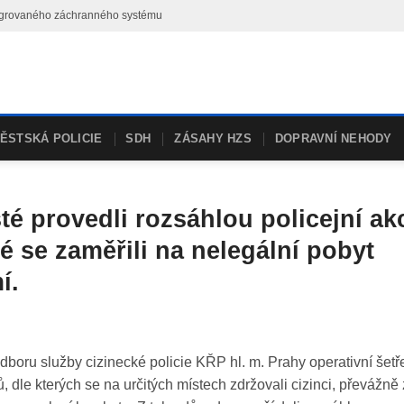
ntegrovaného záchranného systému
ĚSTSKÁ POLICIE
SDH
ZÁSAHY HZS
DOPRAVNÍ NEHODY
sté provedli rozsáhlou policejní ak
é se zaměřili na nelegální pobyt
í.
dboru služby cizinecké policie KŘP hl. m. Prahy operativní šetře
, dle kterých se na určitých místech zdržovali cizinci, převážně