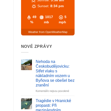
Sunset:
8:34 pm
49
1017
5
%
mb
mph
Weather from OpenWeatherMap
NOVÉ ZPRÁVY
Nehoda na
Českobudějovicku:
Střet vlaku s
nákladním vozem u
Byňova se obešel bez
zranění
u
Komentáře nejsou povolené
textu
s
Tragédie v Hranické
názvem
propasti: Při
Nehoda
mezinárodním