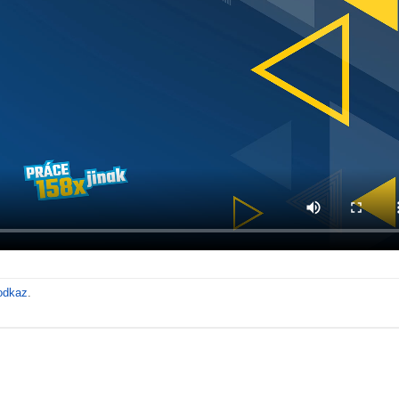
odkaz
.