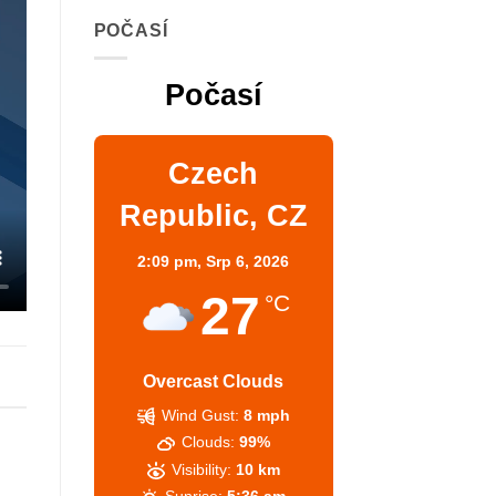
POČASÍ
Počasí
Czech
Republic, CZ
2:09 pm,
Srp 6, 2026
27
°C
Overcast Clouds
Wind Gust:
8 mph
Clouds:
99%
Visibility:
10 km
Sunrise:
5:36 am