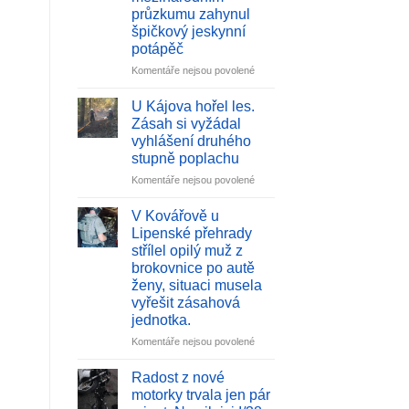
na
průzkumu zahynul
Českobudějovicku:
špičkový jeskynní
Střet
potápěč
vlaku
s
u
Komentáře nejsou povolené
nákladním
textu
vozem
s
U Kájova hořel les.
u
názvem
Zásah si vyžádal
Byňova
Tragédie
vyhlášení druhého
se
v
stupně poplachu
obešel
Hranické
bez
propasti:
u
Komentáře nejsou povolené
zranění
Při
textu
mezinárodním
s
V Kovářově u
průzkumu
názvem
Lipenské přehrady
zahynul
U
střílel opilý muž z
špičkový
Kájova
brokovnice po autě
jeskynní
hořel
ženy, situaci musela
potápěč
les.
vyřešit zásahová
Zásah
jednotka.
si
vyžádal
u
Komentáře nejsou povolené
vyhlášení
textu
druhého
s
Radost z nové
stupně
názvem
motorky trvala jen pár
poplachu
V