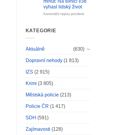
minut: Na silnici I/38
Kovářově
vyhasl lidský život
u
Lipenské
u
Komentáře nejsou povolené
přehrady
textu
střílel
s
opilý
názvem
KATEGORIE
muž
Radost
z
z
brokovnice
nové
Aktuálně
(630)
po
motorky
autě
trvala
ženy,
Dopravní nehody
(1 813)
jen
situaci
pár
musela
minut:
IZS
(2 915)
vyřešit
Na
zásahová
silnici
Krimi
(3 805)
jednotka.
I/38
vyhasl
Městská policie
(213)
lidský
život
Policie ČR
(1 417)
SDH
(591)
Zajímavosti
(128)