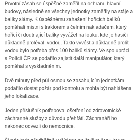
Prvotní zásah se úspěšně zaměřil na ochranu hlavní
budovy, následně se všechny jednotky zaměřily na stáje a
balíky slámy. K úspěšnému zahašení hořících balíků
pomáhali místní s traktorem s čelním nakladačem, který
hořící či doutnající balíky vyvážel na louku, kde je hasiči
důkladně prolévali vodou. Takto vyvést a důkladně prolít
vodou bylo potřeba přes 100 balíků slámy. Ve spolupráci
s Policií ČR se podařilo zajistit další manipulátor, který
pomáhal s vyskladněním.
Dvě minuty před půl osmou se zasahujícím jednotkám
podařilo dostat požár pod kontrolu a mohla být nahlášena
jeho lokalizace.
Jeden příslušník potřeboval ošetření od zdravotnické
záchranné služby z důvodu přehřátí. Záchranáři ho
nakonec odvezli do nemocnice.