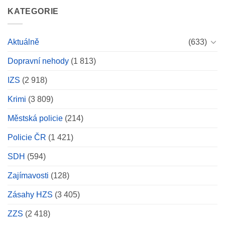
s
z
nechal
9
názvem
KATEGORIE
patnáct
v
v
Nehoda
let
lese
maskách
na
staré
doutnající
Českobudějovicku:
vraždy.
ohniště,
Aktuálně
(633)
Střet
Zásadní
dostal
vlaku
byly
maximální
Dopravní nehody
(1 813)
s
stopy
pokutu
nákladním
DNA.
vozem
IZS
(2 918)
u
Byňova
Krimi
(3 809)
se
obešel
Městská policie
(214)
bez
zranění
Policie ČR
(1 421)
SDH
(594)
Zajímavosti
(128)
Zásahy HZS
(3 405)
ZZS
(2 418)