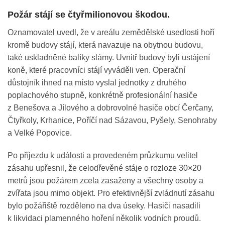
Požár stájí se čtyřmilionovou škodou.
Oznamovatel uvedl, že v areálu zemědělské usedlosti hoří
kromě budovy stájí, která navazuje na obytnou budovu,
také uskladněné balíky slámy. Uvnitř budovy byli ustájení
koně, které pracovníci stájí vyváděli ven. Operační
důstojník ihned na místo vyslal jednotky z druhého
poplachového stupně, konkrétně profesionální hasiče
z Benešova a Jílového a dobrovolné hasiče obcí Čerčany,
Čtyřkoly, Krhanice, Poříčí nad Sázavou, Pyšely, Senohraby
a Velké Popovice.
Po příjezdu k události a provedeném průzkumu velitel
zásahu upřesnil, že celodřevěné stáje o rozloze 30×20
metrů jsou požárem zcela zasaženy a všechny osoby a
zvířata jsou mimo objekt. Pro efektivnější zvládnutí zásahu
bylo požářiště rozděleno na dva úseky. Hasiči nasadili
k likvidaci plamenného hoření několik vodních proudů.