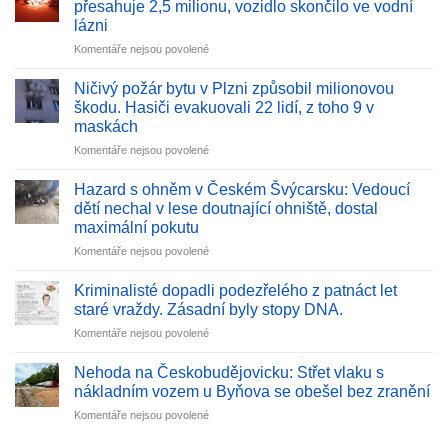
přesahuje 2,5 milionu, vozidlo skončilo ve vodní
lázni
u
Komentáře nejsou povolené
textu
s
Ničivý požár bytu v Plzni způsobil milionovou
názvem
škodu. Hasiči evakuovali 22 lidí, z toho 9 v
V
maskách
Litvínovicích
u
Komentáře nejsou povolené
hořelo
textu
nové
s
elektroauto.
Hazard s ohněm v Českém Švýcarsku: Vedoucí
názvem
Škoda
dětí nechal v lese doutnající ohniště, dostal
Ničivý
přesahuje
maximální pokutu
požár
2,5
u
Komentáře nejsou povolené
bytu
milionu,
textu
v
vozidlo
s
Plzni
skončilo
Kriminalisté dopadli podezřelého z patnáct let
názvem
způsobil
ve
staré vraždy. Zásadní byly stopy DNA.
Hazard
milionovou
vodní
u
Komentáře nejsou povolené
s
škodu.
lázni
textu
ohněm
Hasiči
s
v
Nehoda na Českobudějovicku: Střet vlaku s
evakuovali
názvem
Českém
22
nákladním vozem u Byňova se obešel bez zranění
Kriminalisté
Švýcarsku:
lidí,
u
Komentáře nejsou povolené
dopadli
Vedoucí
z
textu
podezřelého
dětí
toho