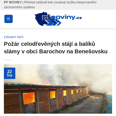
PF NOVINY
| Přehled událostí kde zasahují složky integrovaného
Skip
záchranného systému
to
content
ZÁSAHY HZS
Požár celodřevěných stájí a balíků
slámy v obci Barochov na Benešovsku
22
Srp