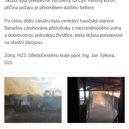
Škoda byla předběžně vyčíslena na čtyři miliony korun,
příčina požáru je předmětem dalšího šetření.
Po celou dobu zásahu byla centrální hasičská stanice
Benešov zálohována příslušníky z mezisměnového volna
a dobrovolnou jednotkou Bystřice, která držela pohotovost
na vlastní zbrojnici.
Zdroj: HZS Středočeského kraje ppor. Ing. Jan Sýkora,
DiS.