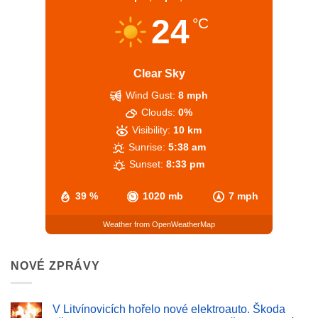
24
°C
Clear Sky
Wind Gust:
8 mph
Clouds:
0%
Visibility:
10 km
Sunrise:
5:38 am
Sunset:
8:33 pm
39 %
1020 mb
7 mph
Weather from OpenWeatherMap
NOVÉ ZPRÁVY
V Litvínovicích hořelo nové elektroauto. Škoda