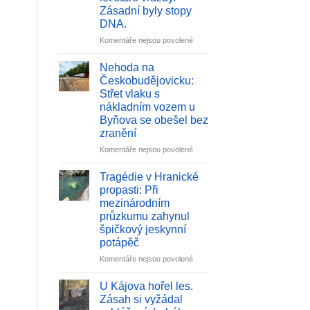
s
Zásadní byly stopy
ohněm
DNA.
v
Českém
u
Komentáře nejsou povolené
Švýcarsku:
textu
Vedoucí
s
Nehoda na
dětí
názvem
Českobudějovicku:
nechal
Kriminalisté
Střet vlaku s
v
dopadli
nákladním vozem u
lese
podezřelého
Byňova se obešel bez
doutnající
z
zranění
ohniště,
patnáct
dostal
let
u
Komentáře nejsou povolené
maximální
staré
textu
pokutu
vraždy.
s
Tragédie v Hranické
Zásadní
názvem
propasti: Při
byly
Nehoda
mezinárodním
stopy
na
průzkumu zahynul
DNA.
Českobudějovicku:
špičkový jeskynní
Střet
potápěč
vlaku
s
u
Komentáře nejsou povolené
nákladním
textu
vozem
s
U Kájova hořel les.
u
názvem
Zásah si vyžádal
Byňova
Tragédie