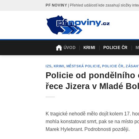
Skip
PF NOVINY
| Přehled událostí kde zasahují složky i
to
content
ÚVOD
KRIMI
POLICIE ČR
M
IZS
,
KRIMI
,
MĚSTSKÁ POLICIE
,
POLICIE ČR
,
ZÁSAH
Policie od pondělního
řece Jizera v Mladé Bol
K tragické nehodě mělo dojít kolem 17. hod
mohla konstatovat smrt, pak se na místo po
Marek Hylebrant. Podrobnosti později.