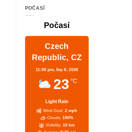
POČASÍ
Počasí
Czech
Republic, CZ
11:00 pm,
Srp 6, 2026
23
°C
Light Rain
Wind Gust:
2 mph
Clouds:
100%
Visibility:
10 km
Sunrise:
5:36 am