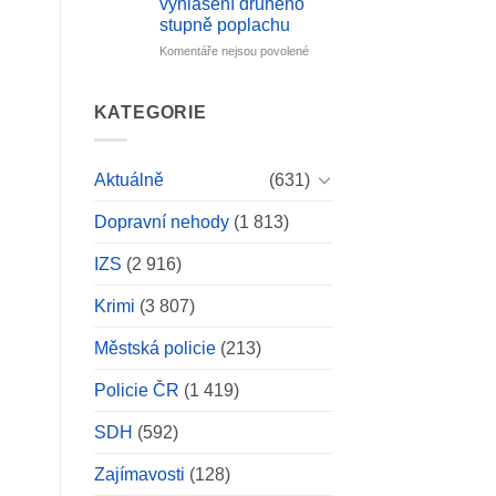
vyhlášení druhého
se
v
stupně poplachu
obešel
Hranické
bez
propasti:
u
Komentáře nejsou povolené
zranění
Při
textu
mezinárodním
s
průzkumu
názvem
KATEGORIE
zahynul
U
špičkový
Kájova
jeskynní
hořel
Aktuálně
(631)
potápěč
les.
Zásah
Dopravní nehody
(1 813)
si
vyžádal
vyhlášení
IZS
(2 916)
druhého
stupně
Krimi
(3 807)
poplachu
Městská policie
(213)
Policie ČR
(1 419)
SDH
(592)
Zajímavosti
(128)