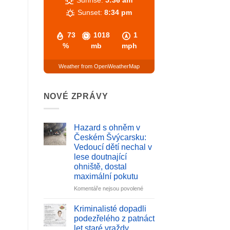
Sunset:
8:34 pm
73
1018
1
%
mb
mph
Weather from OpenWeatherMap
NOVÉ ZPRÁVY
Hazard s ohněm v
Českém Švýcarsku:
Vedoucí dětí nechal v
lese doutnající
ohniště, dostal
maximální pokutu
u
Komentáře nejsou povolené
textu
s
Kriminalisté dopadli
názvem
podezřelého z patnáct
Hazard
let staré vraždy.