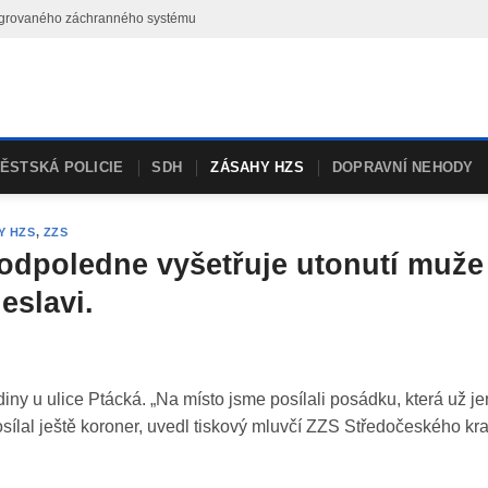
ntegrovaného záchranného systému
ĚSTSKÁ POLICIE
SDH
ZÁSAHY HZS
DOPRAVNÍ NEHODY
Y HZS
,
ZZS
 odpoledne vyšetřuje utonutí muže
eslavi.
iny u ulice Ptácká. „Na místo jsme posílali posádku, která už je
sílal ještě koroner, uvedl tiskový mluvčí ZZS Středočeského kra