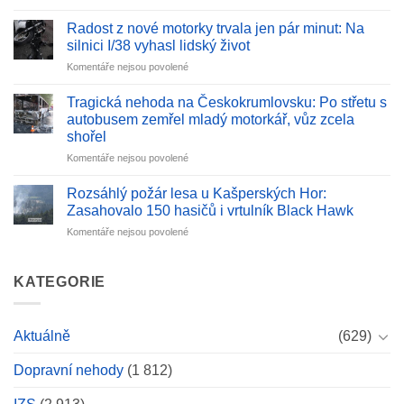
textu
les.
s
Zásah
Radost z nové motorky trvala jen pár minut: Na
názvem
si
silnici I/38 vyhasl lidský život
V
vyžádal
u
Komentáře nejsou povolené
Kovářově
vyhlášení
textu
u
druhého
s
Lipenské
Tragická nehoda na Českokrumlovsku: Po střetu s
stupně
názvem
přehrady
poplachu
autobusem zemřel mladý motorkář, vůz zcela
Radost
střílel
shořel
z
opilý
u
Komentáře nejsou povolené
nové
muž
textu
motorky
z
s
trvala
Rozsáhlý požár lesa u Kašperských Hor:
brokovnice
názvem
jen
po
Zasahovalo 150 hasičů i vrtulník Black Hawk
Tragická
pár
autě
u
Komentáře nejsou povolené
nehoda
minut:
ženy,
textu
na
Na
situaci
s
Českokrumlovsku:
silnici
musela
názvem
KATEGORIE
Po
I/38
vyřešit
Rozsáhlý
střetu
vyhasl
zásahová
požár
s
lidský
jednotka.
lesa
autobusem
život
Aktuálně
(629)
u
zemřel
Kašperských
mladý
Dopravní nehody
(1 812)
Hor:
motorkář,
Zasahovalo
vůz
150
zcela