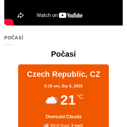
POČASÍ
Počasí
Czech Republic, CZ
6:16 am,
Srp 6, 2026
21
°C
Overcast Clouds
Wind Gust:
3 mph