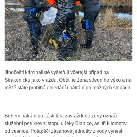
Jihočeští kriminalisté vyšetřují včerejší případ na
Strakonicku jako vraždu. Obětí je žena středního věku a na
místě stále probíhá ohledání i pátrání po možných stopách.
Během pátrání po části těla zavražděné ženy označil
služební pes krevní stopu u řeky Blanice, asi tři kilometry
od vesnice. Potápěči zásahové jednotky z vody vynesli