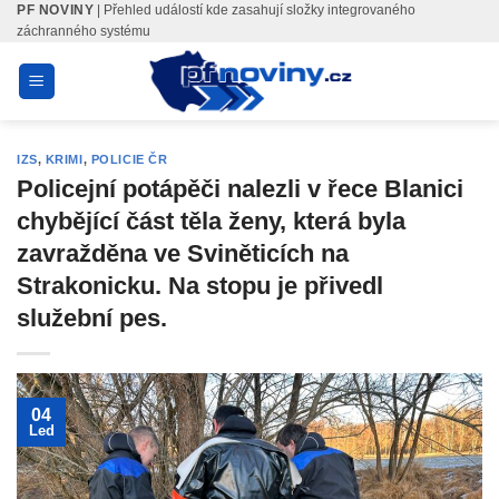
PF NOVINY
| Přehled událostí kde zasahují složky integrovaného
Skip
záchranného systému
to
content
IZS
,
KRIMI
,
POLICIE ČR
Policejní potápěči nalezli v řece Blanici
chybějící část těla ženy, která byla
zavražděna ve Sviněticích na
Strakonicku. Na stopu je přivedl
služební pes.
04
Led