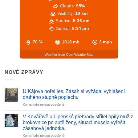
Clouds:
95%
Visibility:
10 km
Sunrise:
5:36 am
Sunset:
8:34 pm
76 %
1018 mb
3 mph
Weather from OpenWeatherMap
NOVÉ ZPRÁVY
U Kájova hořel les. Zásah si vyžádal vyhlášení
druhého stupně poplachu
u
Komentáře nejsou povolené
textu
s
V Kovářově u Lipenské přehrady střílel opilý muž z
názvem
brokovnice po autě ženy, situaci musela vyřešit
U
zásahová jednotka.
Kájova
u
Komentáře nejsou povolené
hořel