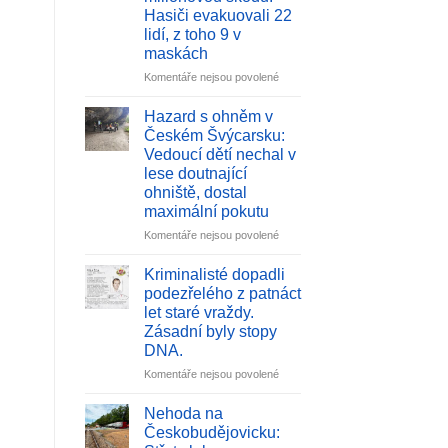
Litvínovicích
Hasiči evakuovali 22
hořelo
lidí, z toho 9 v
nové
maskách
elektroauto.
Škoda
u
Komentáře nejsou povolené
přesahuje
textu
2,5
s
Hazard s ohněm v
milionu,
názvem
Českém Švýcarsku:
vozidlo
Ničivý
Vedoucí dětí nechal v
skončilo
požár
lese doutnající
ve
bytu
ohniště, dostal
vodní
v
lázni
maximální pokutu
Plzni
způsobil
u
Komentáře nejsou povolené
milionovou
textu
škodu.
s
Kriminalisté dopadli
Hasiči
názvem
podezřelého z patnáct
evakuovali
Hazard
let staré vraždy.
22
s
Zásadní byly stopy
lidí,
ohněm
DNA.
z
v
toho
Českém
u
Komentáře nejsou povolené
9
Švýcarsku:
textu
v
Vedoucí
s
Nehoda na
maskách
dětí
názvem
Českobudějovicku:
nechal
Kriminalisté