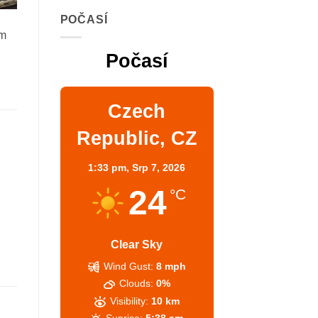
POČASÍ
ém
Počasí
Czech
Republic, CZ
1:33 pm,
Srp 7, 2026
24
°C
Clear Sky
Wind Gust:
8 mph
Clouds:
0%
Visibility:
10 km
Sunrise:
5:38 am