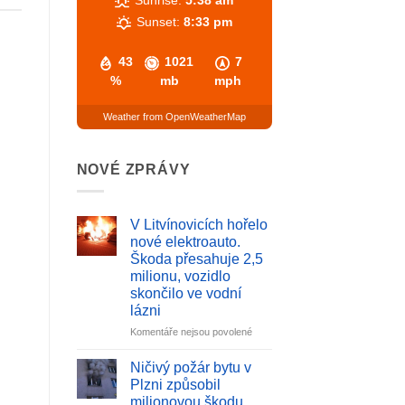
Sunset:
8:33 pm
43
1021
7
%
mb
mph
Weather from OpenWeatherMap
NOVÉ ZPRÁVY
V Litvínovicích hořelo
nové elektroauto.
Škoda přesahuje 2,5
milionu, vozidlo
skončilo ve vodní
lázni
u
Komentáře nejsou povolené
textu
s
Ničivý požár bytu v
názvem
Plzni způsobil
V
milionovou škodu.