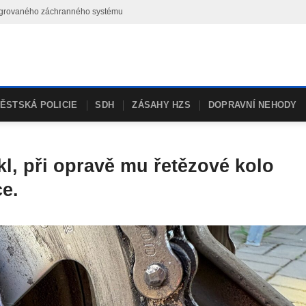
ntegrovaného záchranného systému
ĚSTSKÁ POLICIE
SDH
ZÁSAHY HZS
DOPRAVNÍ NEHODY
l, při opravě mu řetězové kolo
e.