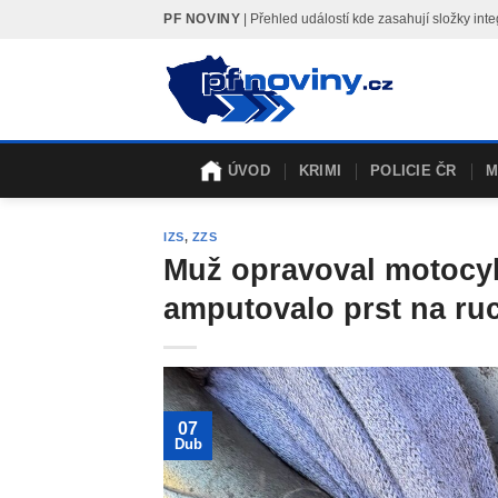
Skip
PF NOVINY
| Přehled událostí kde zasahují složky i
to
content
ÚVOD
KRIMI
POLICIE ČR
M
IZS
,
ZZS
Muž opravoval motocyk
amputovalo prst na ruc
07
Dub