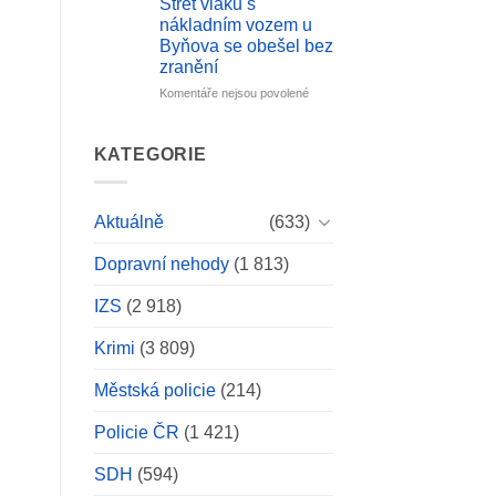
Střet vlaku s
v
dopadli
nákladním vozem u
lese
podezřelého
Byňova se obešel bez
doutnající
z
zranění
ohniště,
patnáct
dostal
let
u
Komentáře nejsou povolené
maximální
staré
textu
pokutu
vraždy.
s
Zásadní
názvem
KATEGORIE
byly
Nehoda
stopy
na
DNA.
Českobudějovicku:
Aktuálně
(633)
Střet
vlaku
Dopravní nehody
(1 813)
s
nákladním
vozem
IZS
(2 918)
u
Byňova
Krimi
(3 809)
se
obešel
Městská policie
(214)
bez
zranění
Policie ČR
(1 421)
SDH
(594)