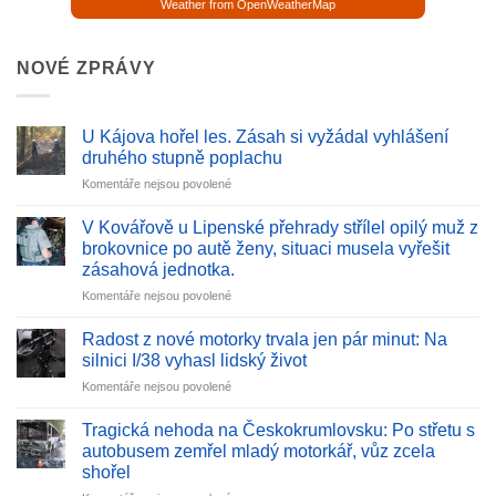
Weather from OpenWeatherMap
NOVÉ ZPRÁVY
U Kájova hořel les. Zásah si vyžádal vyhlášení
druhého stupně poplachu
u
Komentáře nejsou povolené
textu
s
V Kovářově u Lipenské přehrady střílel opilý muž z
názvem
brokovnice po autě ženy, situaci musela vyřešit
U
zásahová jednotka.
Kájova
u
Komentáře nejsou povolené
hořel
textu
les.
s
Zásah
Radost z nové motorky trvala jen pár minut: Na
názvem
si
silnici I/38 vyhasl lidský život
V
vyžádal
u
Komentáře nejsou povolené
Kovářově
vyhlášení
textu
u
druhého
s
Lipenské
Tragická nehoda na Českokrumlovsku: Po střetu s
stupně
názvem
přehrady
poplachu
autobusem zemřel mladý motorkář, vůz zcela
Radost
střílel
shořel
z
opilý