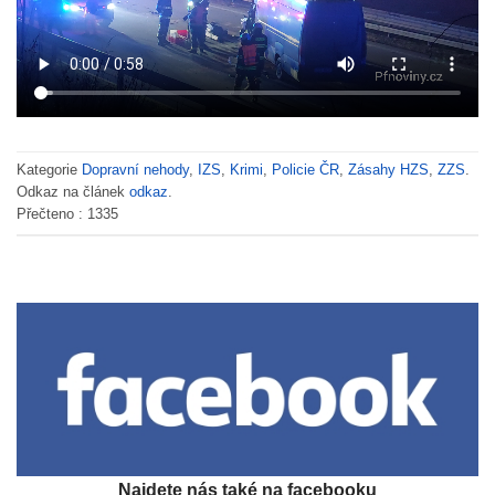
Kategorie
Dopravní nehody
,
IZS
,
Krimi
,
Policie ČR
,
Zásahy HZS
,
ZZS
.
Odkaz na článek
odkaz
.
Přečteno :
1335
Najdete nás také na facebooku