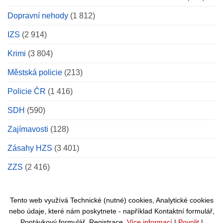
Po
I/38
vyřešit
Dopravní nehody
(1 812)
střetu
vyhasl
zásahová
s
lidský
jednotka.
autobusem
život
IZS
(2 914)
zemřel
mladý
Krimi
(3 804)
motorkář,
vůz
Městská policie
(213)
zcela
shořel
Policie ČR
(1 416)
SDH
(590)
Zajímavosti
(128)
Zásahy HZS
(3 401)
ZZS
(2 416)
Tento web využívá Technické (nutné) cookies, Analytické cookies
nebo údaje, které nám poskytnete - například Kontaktní formulář,
Poptávkový formulář, Registrace.
Více informací
|
Povolit
|