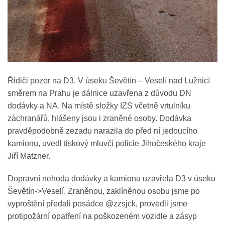
Řidiči pozor na D3. V úseku Ševětín – Veselí nad Lužnicí
směrem na Prahu je dálnice uzavřena z důvodu DN
dodávky a NA. Na místě složky IZS včetně vrtulníku
záchranářů, hlášeny jsou i zraněné osoby. Dodávka
pravděpodobně zezadu narazila do před ní jedoucího
kamionu, uvedl tiskový mluvčí policie Jihočeského kraje
Jiří Matzner.
Dopravní nehoda dodávky a kamionu uzavřela D3 v úseku
Ševětín->Veselí. Zraněnou, zaklíněnou osobu jsme po
vyproštění předali posádce @zzsjck, provedli jsme
protipožární opatření na poškozeném vozidle a zásyp