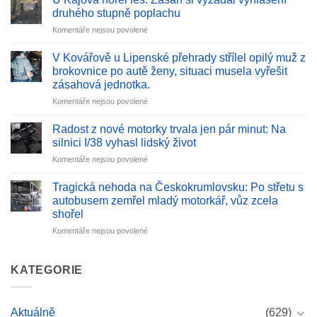
názvem
druhého stupně poplachu
Tragédie
u
Komentáře nejsou povolené
v
textu
Hranické
s
propasti:
V Kovářově u Lipenské přehrady střílel opilý muž z
názvem
Při
brokovnice po autě ženy, situaci musela vyřešit
U
mezinárodním
zásahová jednotka.
Kájova
průzkumu
u
Komentáře nejsou povolené
hořel
zahynul
textu
les.
špičkový
s
Zásah
Radost z nové motorky trvala jen pár minut: Na
jeskynní
názvem
si
potápěč
silnici I/38 vyhasl lidský život
V
vyžádal
u
Komentáře nejsou povolené
Kovářově
vyhlášení
textu
u
druhého
s
Lipenské
Tragická nehoda na Českokrumlovsku: Po střetu s
stupně
názvem
přehrady
poplachu
autobusem zemřel mladý motorkář, vůz zcela
Radost
střílel
shořel
z
opilý
u
Komentáře nejsou povolené
nové
muž
textu
motorky
z
s
trvala
brokovnice
názvem
jen
KATEGORIE
po
Tragická
pár
autě
nehoda
minut:
ženy,
na
Na
situaci
Aktuálně
(629)
Českokrumlovsku:
silnici
musela