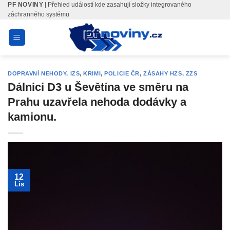
PF NOVINY
| Přehled událostí kde zasahují složky integrovaného
Skip
záchranného systému
to
content
DOPRAVNÍ NEHODY
,
IZS
,
KRIMI
,
POLICIE ČR
,
ZÁSAHY HZS
,
ZZS
Dálnici D3 u Ševětína ve směru na
Prahu uzavřela nehoda dodávky a
kamionu.
12
Lis