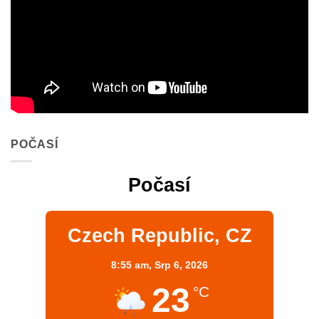
POČASÍ
Počasí
Czech Republic, CZ
8:55 am,
Srp 6, 2026
23
°C