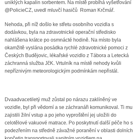
uniklých kapalin sorbentem. Na místě probíhá vyšetřování
@PolicieCZ, uvedl mluvčí hasičů Roman Krčmář.
Nehoda, při níž došlo ke střetu osobního vozidla s
dodávkou, byla na zdravotnické operační středisko
nahlášena krátce po osmnácté hodině. Na místo byla
okamžitě vyslána posádka rychlé zdravotnické pomoci z
Českých Budějovic, lékařské vozidlo z Tábora a Letecká
záchranná služba JčK. Vrtulník na místě nehody kvůli
nepříznivým meteorologickým podmínkám nepřistál.
Dvaadvacetiletý muž zůstal po nárazu zaklíněný ve
vozidle, byl při vědomí a se záchranáři komunikoval. Ti mu
zajistili žilní vstup a po jeho vyproštění jej uložili do
celotělové vakuové matrace. Po poskytnutí další péče ho s
podezřením na středně závažné poranění v oblasti dolních
končetin transportovali sanitním vozidlem na