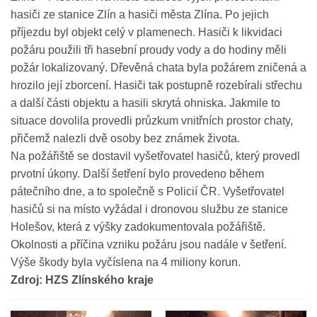
hasiči ze stanice Zlín a hasiči města Zlína. Po jejich
příjezdu byl objekt celý v plamenech. Hasiči k likvidaci
požáru použili tři hasební proudy vody a do hodiny měli
požár lokalizovaný. Dřevěná chata byla požárem zničená a
hrozilo její zborcení. Hasiči tak postupně rozebírali střechu
a další části objektu a hasili skrytá ohniska. Jakmile to
situace dovolila provedli průzkum vnitřních prostor chaty,
přičemž nalezli dvě osoby bez známek života.
Na požářiště se dostavil vyšetřovatel hasičů, který provedl
prvotní úkony. Další šetření bylo provedeno během
pátečního dne, a to společně s Policií ČR. Vyšetřovatel
hasičů si na místo vyžádal i dronovou službu ze stanice
Holešov, která z výšky zadokumentovala požářiště.
Okolnosti a příčina vzniku požáru jsou nadále v šetření.
Výše škody byla vyčíslena na 4 miliony korun.
Zdroj: HZS Zlínského kraje