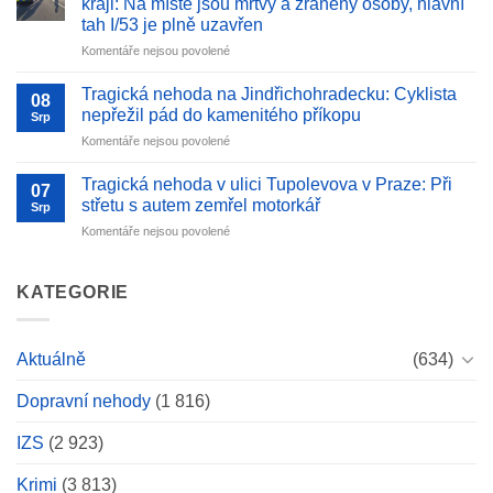
kraji: Na místě jsou mrtvý a zraněný osoby, hlavní
Požár
skvělá
tah I/53 je plně uzavřen
rodinného
spolupráce
u
Komentáře nejsou povolené
domu
IZS
textu
v
s
Jesenici
​Tragická nehoda na Jindřichohradecku: Cyklista
08
názvem
u
nepřežil pád do kamenitého příkopu
Srp
Tragická
Prahy:
u
Komentáře nejsou povolené
nehoda
Škoda
textu
u
přesahuje
s
Branišovic
Tragická nehoda v ulici Tupolevova v Praze: Při
10
07
názvem
v
milionů
střetu s autem zemřel motorkář
Srp
Jihomoravském
korun
u
Komentáře nejsou povolené
Tragická
kraji:
textu
nehoda
Na
s
na
místě
názvem
KATEGORIE
Jindřichohradecku:
jsou
Tragická
Cyklista
mrtvý
nehoda
nepřežil
a
v
pád
zraněný
Aktuálně
(634)
ulici
do
osoby,
Tupolevova
kamenitého
hlavní
Dopravní nehody
(1 816)
v
příkopu
tah
Praze:
I/53
Při
IZS
(2 923)
je
střetu
plně
s
uzavřen
Krimi
(3 813)
autem