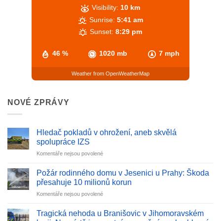
Visibility:
10 km
Sunrise:
5:41 am
Sunset:
8:29 pm
46 %
1020 mb
7 mph
Weather from OpenWeatherMap
NOVÉ ZPRÁVY
Hledač pokladů v ohrožení, aneb skvělá
spolupráce IZS
u
Komentáře nejsou povolené
textu
s
Požár rodinného domu v Jesenici u Prahy: Škoda
názvem
přesahuje 10 milionů korun
Hledač
u
Komentáře nejsou povolené
pokladů
textu
v
s
ohrožení,
Tragická nehoda u Branišovic v Jihomoravském
názvem
aneb