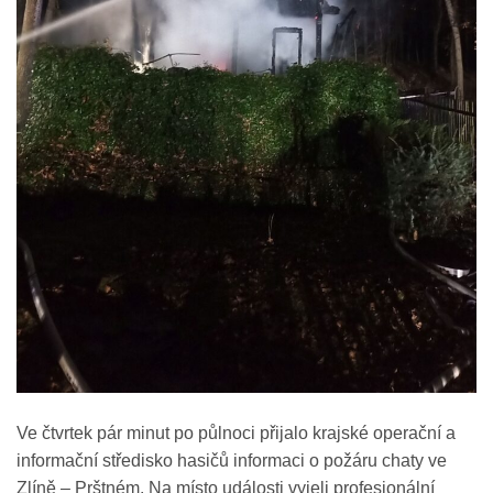
Ve čtvrtek pár minut po půlnoci přijalo krajské operační a
informační středisko hasičů informaci o požáru chaty ve
Zlíně – Prštném. Na místo události vyjeli profesionální