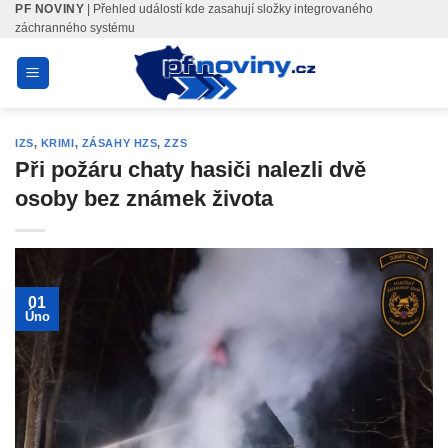
PF NOVINY
| Přehled událostí kde zasahují složky integrovaného
Skip
záchranného systému
to
content
IZS
,
KRIMI
,
ZÁSAHY HZS
,
ZZS
Při požáru chaty hasiči nalezli dvě
osoby bez známek života
01
Úno