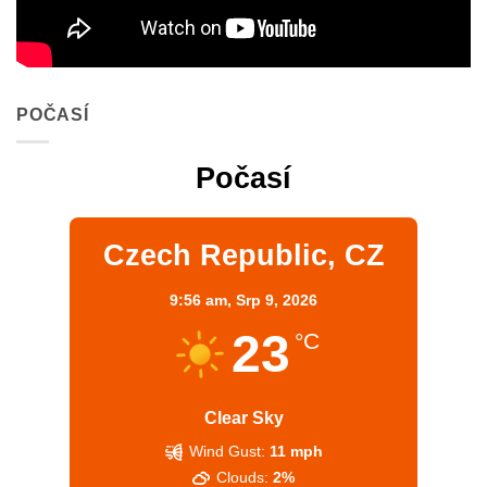
POČASÍ
Počasí
Czech Republic, CZ
9:56 am,
Srp 9, 2026
23
°C
Clear Sky
Wind Gust:
11 mph
Clouds:
2%